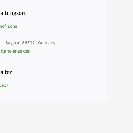
taltungsort
hof-Lohe
n
,
Bayern
86732
Germany
 Karte anzeigen
alter
 Beck