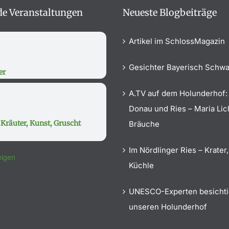
e Veranstaltungen
Neueste Blogbeiträge
Artikel im SchlossMagazin
Gesichter Bayerisch Schw
er
A.TV auf dem Holunderhof:
Donau und Ries – Maria Li
Kräuter, Kunst, Gruscht
Bräuche
Im Nördlinger Ries – Krater,
eigen
Küchle
UNESCO-Experten besicht
unseren Holunderhof