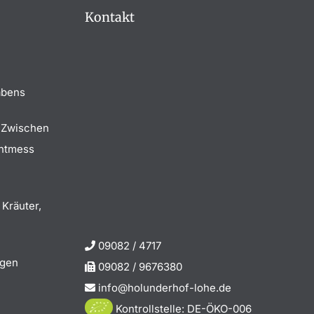
Kontakt
abens
 Zwischen
chtmess
 Kräuter,
09082 / 4717
igen
09082 / 9676380
info@holunderhof-lohe.de
Kontrollstelle: DE-ÖKO-006