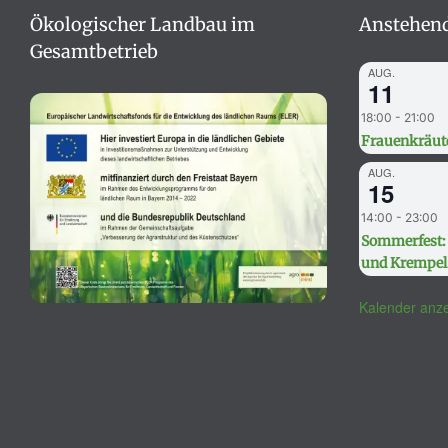
Ökologischer Landbau im
Anstehend
Gesamtbetrieb
AUG.
11
18:00
-
21:00
Frauenkräut
AUG.
15
14:00
-
23:00
Sommerfest: 
und Krempel
Kalender anz