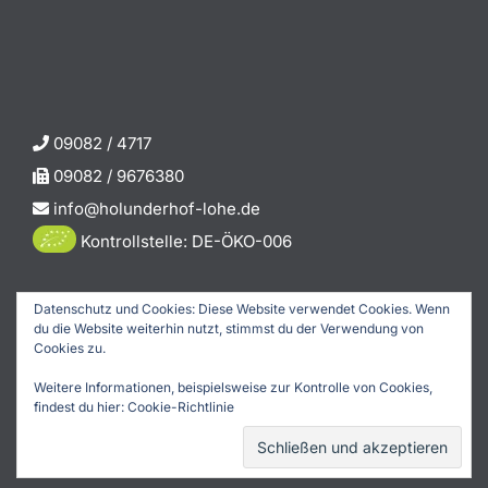
09082 / 4717
09082 / 9676380
info@holunderhof-lohe.de
Kontrollstelle: DE-ÖKO-006
Datenschutz und Cookies: Diese Website verwendet Cookies. Wenn
du die Website weiterhin nutzt, stimmst du der Verwendung von
© Copyright 2026 Holunderhof-Lohe |
Impressum
|
Cookies zu.
Datenschutzerklärung
|
Partner
Weitere Informationen, beispielsweise zur Kontrolle von Cookies,
findest du hier:
Cookie-Richtlinie
Facebook
Instagram
E-
Mail