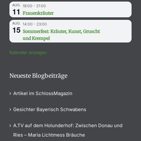
AUG.
18:00
-
21:00
11
Frauenkräuter
AUG.
14:00
-
23:00
15
Sommerfest: Kräuter, Kunst, Gruscht
und Krempel
Kalender anzeigen
Neueste Blogbeiträge
Artikel im SchlossMagazin
Gesichter Bayerisch Schwabens
A.TV auf dem Holunderhof: Zwischen Donau und
Ries – Maria Lichtmess Bräuche