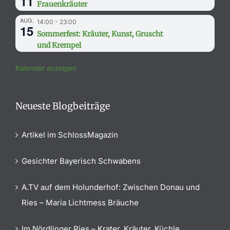
11
Frauenkräuter
AUG.
14:00
-
23:00
15
Sommerfest: Kräuter, Kunst, Gruscht
und Krempel
Kalender anzeigen
Neueste Blogbeiträge
Artikel im SchlossMagazin
Gesichter Bayerisch Schwabens
A.TV auf dem Holunderhof: Zwischen Donau und
Ries – Maria Lichtmess Bräuche
Im Nördlinger Ries – Krater, Kräuter, Küchle