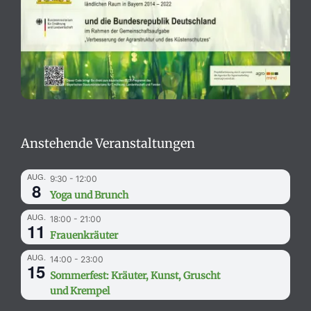
Anstehende Veranstaltungen
AUG.
9:30
-
12:00
8
Yoga und Brunch
AUG.
18:00
-
21:00
11
Frauenkräuter
AUG.
14:00
-
23:00
15
Sommerfest: Kräuter, Kunst, Gruscht
und Krempel