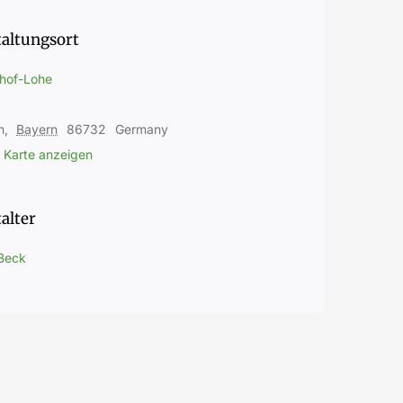
taltungsort
hof-Lohe
n
,
Bayern
86732
Germany
 Karte anzeigen
alter
 Beck