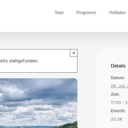
Start
Programm
Hofladen
×
eits stattgefunden.
Details
Datum:
08. Juli,
Zeit:
17:00 - 
Eintritt:
20,0€