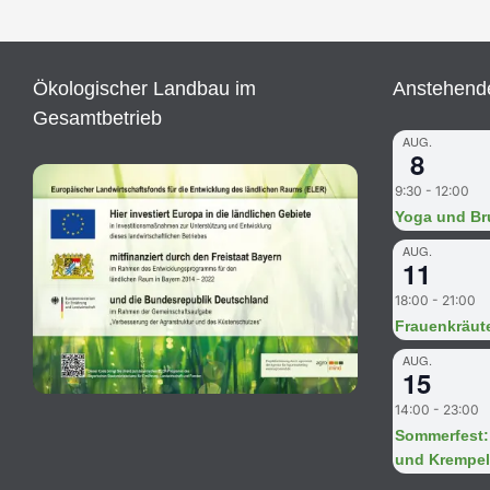
Ökologischer Landbau im
Anstehende
Gesamtbetrieb
AUG.
8
9:30
-
12:00
Yoga und B
AUG.
11
18:00
-
21:00
Frauenkräut
AUG.
15
14:00
-
23:00
Sommerfest: 
und Krempel