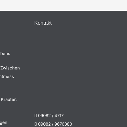
Kontakt
abens
 Zwischen
chtmess
 Kräuter,
09082 / 4717
igen
09082 / 9676380