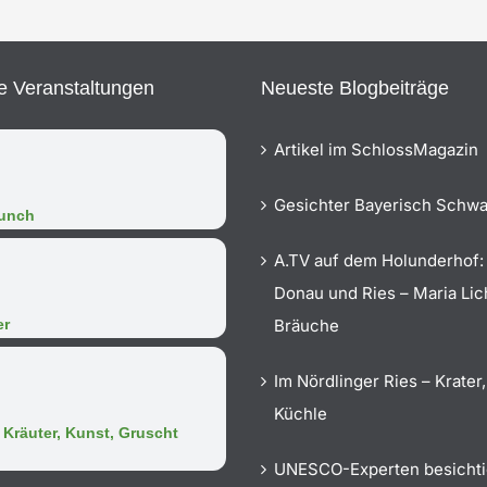
 Veranstaltungen
Neueste Blogbeiträge
Artikel im SchlossMagazin
Gesichter Bayerisch Schw
runch
A.TV auf dem Holunderhof:
Donau und Ries – Maria Li
er
Bräuche
Im Nördlinger Ries – Krater,
Küchle
Kräuter, Kunst, Gruscht
UNESCO-Experten besicht