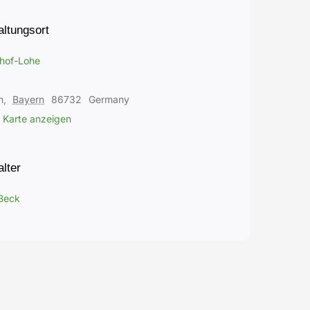
altungsort
hof-Lohe
n
,
Bayern
86732
Germany
 Karte anzeigen
lter
 Beck