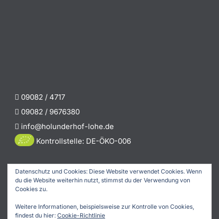
09082 / 4717
09082 / 9676380
info@holunderhof-lohe.de
Kontrollstelle: DE-ÖKO-006
Datenschutz und Cookies: Diese Website verwendet Cookies. Wenn
du die Website weiterhin nutzt, stimmst du der Verwendung von
© Copyright 2026 Holunderhof-Lohe |
Impressum
|
Cookies zu.
Datenschutzerklärung
|
Partner
Weitere Informationen, beispielsweise zur Kontrolle von Cookies,
findest du hier:
Cookie-Richtlinie