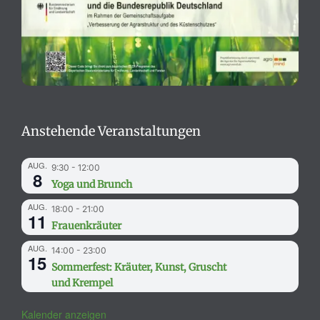
Anstehende Veranstaltungen
AUG.
9:30
-
12:00
8
Yoga und Brunch
AUG.
18:00
-
21:00
11
Frauenkräuter
AUG.
14:00
-
23:00
15
Sommerfest: Kräuter, Kunst, Gruscht
und Krempel
Kalender anzeigen