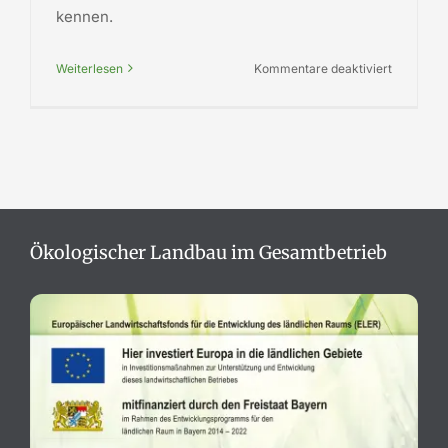
kennen.
für
Weiterlesen
Kommentare deaktiviert
A.TV
auf
dem
Holunderh
Zwischen
Donau
und
Ökologischer Landbau im Gesamtbetrieb
Ries
–
Maria
Lichtmes
Bräuche