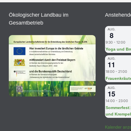
Ökologischer Landbau im
Anstehende
Gesamtbetrieb
AUG.
8
9:30
-
12:00
Yoga und B
AUG.
11
18:00
-
21:00
Frauenkräut
AUG.
15
14:00
-
23:00
Sommerfest: 
und Krempel
Kalender anz