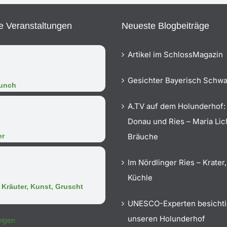
 Veranstaltungen
Neueste Blogbeiträge
Artikel im SchlossMagazin
Gesichter Bayerisch Schw
runch
A.TV auf dem Holunderhof:
Donau und Ries – Maria Li
er
Bräuche
Im Nördlinger Ries – Krater,
Küchle
Kräuter, Kunst, Gruscht
UNESCO-Experten besicht
unseren Holunderhof
eigen