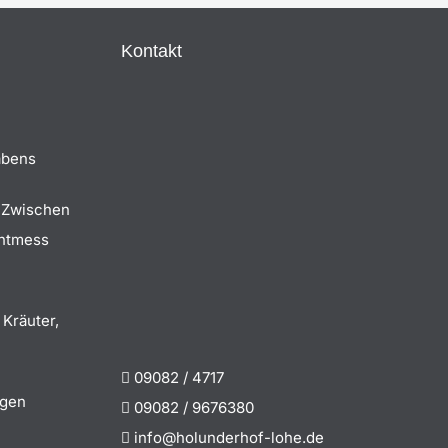
Kontakt
abens
 Zwischen
chtmess
 Kräuter,
09082 / 4717
igen
09082 / 9676380
info@holunderhof-lohe.de