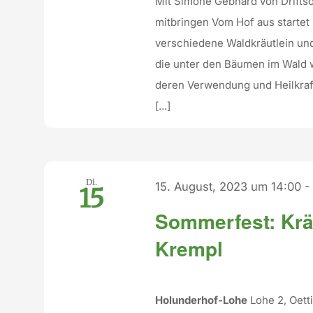
Mit Simone Gebhard von Drifts
mitbringen Vom Hof aus starte
verschiedene Waldkräutlein un
die unter den Bäumen im Wald
deren Verwendung und Heilkraft
[...]
Di.
15. August, 2023 um 14:00
15
Sommerfest: Krä
Krempl
Holunderhof-Lohe
Lohe 2, Oet