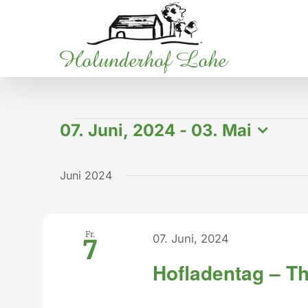
Zum
Inhalt
springen
Veranstaltungen
07. Juni, 2024
 - 
03. Mai
Datum
wählen.
Juni 2024
Fr.
07. Juni, 2024
7
Hofladentag – T