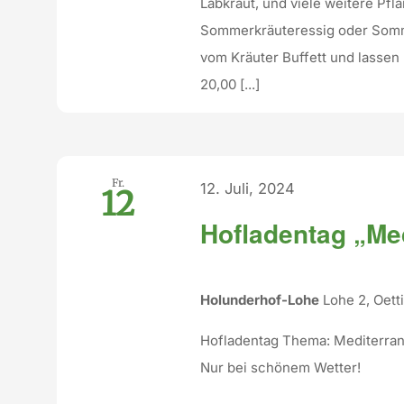
Labkraut, und viele weitere Pf
Sommerkräuteressig oder Somme
vom Kräuter Buffett und lasse
20,00 [...]
Fr.
12. Juli, 2024
12
Hofladentag „Me
Holunderhof-Lohe
Lohe 2, Oet
Hofladentag Thema: Mediterra
Nur bei schönem Wetter!